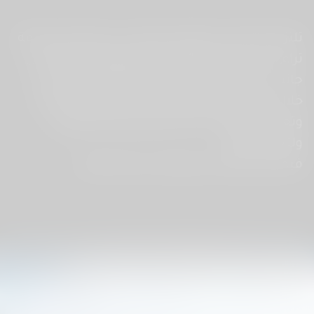
تلتزم قرة أجري بتطبيق ممارسات زراعية مستدامة
تراعي مبادئ البيئة والمجتمع والحوكمة (ESG)، إلى
جانب دعم تنمية المجتمعات المحلية. نعمل من
خلال خططنا ومشروعاتنا على تقليل الأثر البيئي
وتعزيز مستقبل مستدام ومشرق للمزارعين
وللجميع معًا.
فيما يلي لمحة عن نهجنا في الاستدامة: