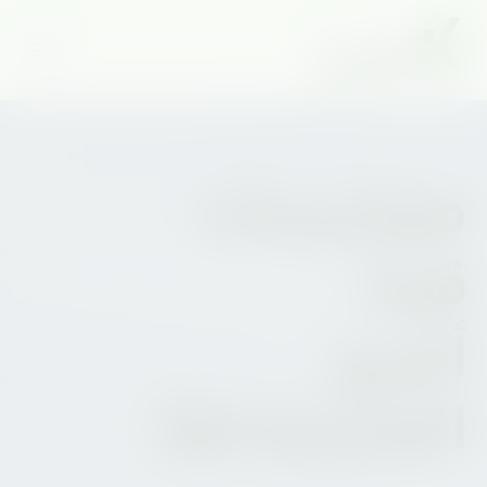
ممارسات
قرة-
أجري
المستدامة